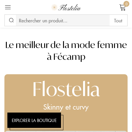
0
Se connecter
Le meilleur de la mode femme
à Fécamp
Se souvenir de moi
Mot de passe perdu ?
CONNEXION
Flostelia
CREATE AN ACCOUNT
Skinny et curvy
EXPLORER LA BOUTIQUE