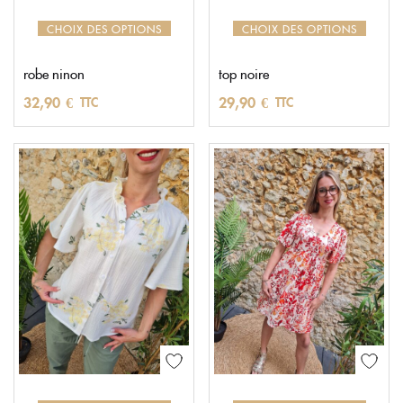
CHOIX DES OPTIONS
CHOIX DES OPTIONS
robe ninon
top noire
32,90
€
29,90
€
TTC
TTC