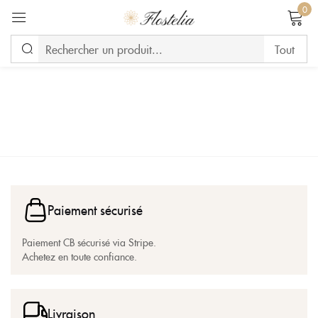
0
Se connecter
Se souvenir de moi
Mot de passe perdu ?
CONNEXION
Paiement sécurisé
CREATE AN ACCOUNT
Paiement CB sécurisé via Stripe.
Achetez en toute confiance.
Livraison