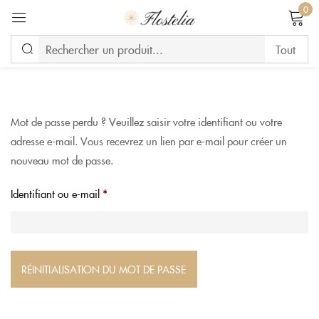
0
Se connecter
Mot de passe perdu ? Veuillez saisir votre identifiant ou votre
adresse e-mail. Vous recevrez un lien par e-mail pour créer un
Se souvenir de moi
Mot de passe perdu ?
nouveau mot de passe.
CONNEXION
Identifiant ou e-mail
*
CREATE AN ACCOUNT
RÉINITIALISATION DU MOT DE PASSE