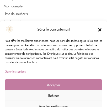
Mon compte
Liste de souhaits
Mentions légales
CGV
Gérer le consentement
Cookies
Pour offrir les meilleures expériences, nous utilisons des technologies telles que les
Contact
cookies pour stocker et/ou accéder aux informations des appareils. Le fait de
consentir à ces technologies nous permettra de traiter des données telles que le
comportement de navigation ou les ID uniques sur ce site. Le fait de ne pas
consentir ou de retirer son consentement peut avoir un effet négatif sur certaines
Nous contacter
caractéristiques et fonctions.
flostelia30@gmail.com
Gérer les services
Accepter
Refuser
©2025 Flostelia. Tous droits réservés. Réalisation Agence IDEO
Voir les préférences