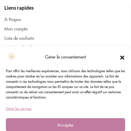
Liens rapides
À Propos
Mon compte
Liste de souhaits
Mentions légales
Gérer le consentement
CGV
Cookies
Pour offrir les meilleures expériences, nous utilisons des technologies telles que les
Contact
cookies pour stocker et/ou accéder aux informations des appareils. Le fait de
consentir à ces technologies nous permettra de traiter des données telles que le
comportement de navigation ou les ID uniques sur ce site. Le fait de ne pas
consentir ou de retirer son consentement peut avoir un effet négatif sur certaines
Nous contacter
caractéristiques et fonctions.
flostelia30@gmail.com
Gérer les services
Accepter