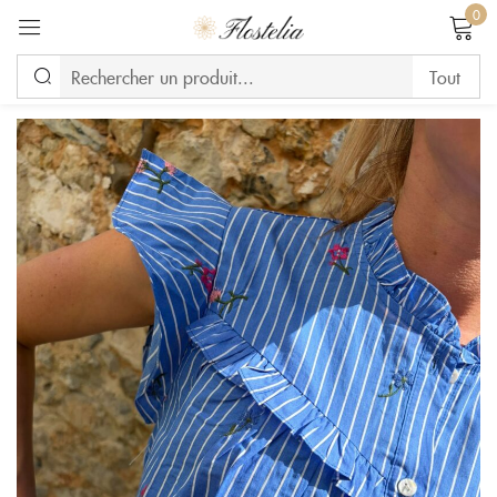
0
Se connecter
Se souvenir de moi
Mot de passe perdu ?
CONNEXION
CREATE AN ACCOUNT